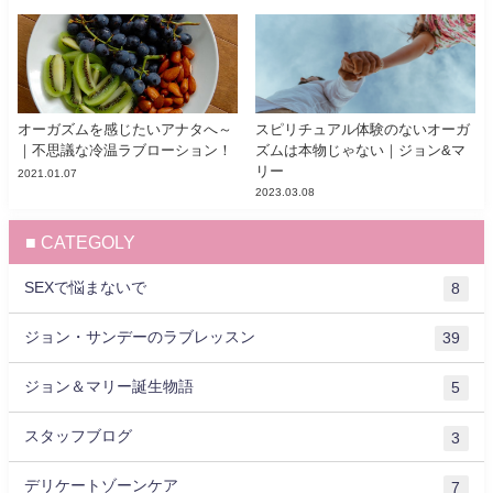
オーガズムを感じたいアナタへ～
スピリチュアル体験のないオーガ
｜不思議な冷温ラブローション！
ズムは本物じゃない｜ジョン&マ
リー
2021.01.07
2023.03.08
■ CATEGOLY
SEXで悩まないで
8
ジョン・サンデーのラブレッスン
39
ジョン＆マリー誕生物語
5
スタッフブログ
3
デリケートゾーンケア
7