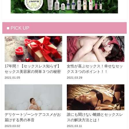
■ PICK UP
17年間！【セックスレス知らず】
女性が喜ぶセックス！幸せなセッ
セックス美容家の簡単３つの秘密
クス３つのポイント！！
2021.01.05
2021.03.29
デリケートゾーンケアコスメがお
誰にも聞けない離婚とセックスレ
届けする男の本音
スの解決方法とは！
2023.03.02
2021.03.11