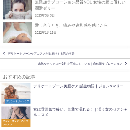
無添加ラブローション品質NO1 女性の膣に優しい
潤滑ゼリー
2023年3月3日
愛し合うとき、痛みや違和感を感じたら
2022年1月19日
デリケートゾーンケアコスメがお届けする男の本音
未熟なセックスが女性を不幸にしている｜自然派ラブローション
おすすめの記事
デリケートゾーン美膣ケア 誕生物語｜ジョン&マリー
デリケートゾーンケア
女は雰囲気で酔い、言葉で濡れる！｜潤う女のセクシャ
ルコスメ
ジョン・サンデーのラブ
レッスン