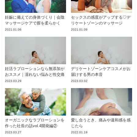
妊娠に備えての身体づくり｜会陰
セックスの感度がアップする♡デ
マッサージケアで膣を柔らかく
リケートゾーンのマッサージ
2021.01.06
2021.01.09
妊活ラブローションなら無添加が
デリケートゾーンケアコスメがお
おススメ｜濡れない悩みと性交痛
届けする男の本音
2023.03.29
2023.03.02
オーガニックなラブローションを
愛し合うとき、痛みや違和感を感
作った社長の話vol.4開発編②
じたら
2023.03.27
2022.01.19