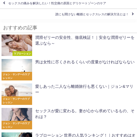
セックスの痛みを解決したい！性交痛の原因とデリケートゾーンのケア
誰にも聞けない離婚とセックスレスの解決方法とは！
おすすめの記事
潤滑ゼリーの安全性、徹底検証！｜安全な潤滑ゼリーを
選ぶなら～
ラブローション
男は女性に尽くされるくらいの度量がなければならない
ジョン・サンデーのラブ
レッスン
愛しあった二人なら離婚旅行も悪くない｜ジョン&マリ
ー
ジョン・サンデーのラブ
レッスン
セックスが愛に変わる。妻が心から求めているもの、そ
れは？
ジョン・サンデーのラブ
レッスン
ラブローション 世界の人気ランキング！｜おすすめはオ