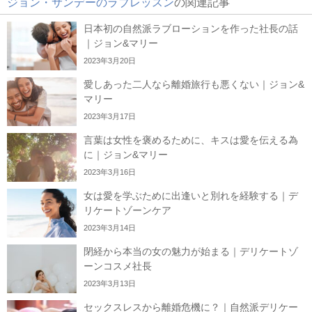
ジョン・サンデーのラブレッスン
の関連記事
日本初の自然派ラブローションを作った社長の話
｜ジョン&マリー
2023年3月20日
愛しあった二人なら離婚旅行も悪くない｜ジョン&
マリー
2023年3月17日
言葉は女性を褒めるために、キスは愛を伝える為
に｜ジョン&マリー
2023年3月16日
女は愛を学ぶために出逢いと別れを経験する｜デ
リケートゾーンケア
2023年3月14日
閉経から本当の女の魅力が始まる｜デリケートゾ
ーンコスメ社長
2023年3月13日
セックスレスから離婚危機に？｜自然派デリケー