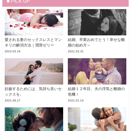
■ PICK UP
愛される妻のセックスレスとマン
結婚、卒業おめでとう！幸せな離
ネリの解消方法｜潤滑ゼリー
婚の始め方～
2023.03.16
2021.03.31
妊娠するためには、気持ち良いセ
結婚１２年目、夫の浮気と離婚の
ックスを。
危機！
2021.06.17
2021.01.14