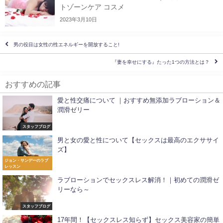
トゾーンケア コスメ
2023年3月10日
男の役目は女性の性エネルギーを開放すること!
『妻を幸せにする』たった1つの方法とは？
おすすめの記事
愛と性交痛について ｜おすすめ無添加ラブローション＆
潤滑ゼリー
スタッフブログ
男と女の愛と性について【セックスは最高のエクササイ
ズ】
ジョン・サンデーのラブ
レッスン
ラブローションでセックスレス解消！｜初めての潤滑ゼ
リーなら～
スタッフブログ
17年間！【セックスレス知らず】セックス美容家の簡単