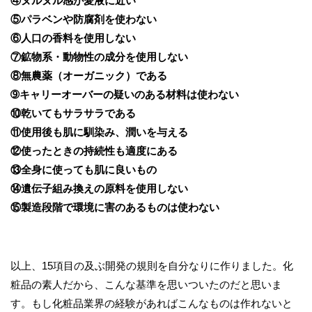
④ヌルヌル感が愛液に近い
⑤パラベンや防腐剤を使わない
⑥人口の香料を使用しない
⑦鉱物系・動物性の成分を使用しない
⑧無農薬（オーガニック）である
➈キャリーオーバーの疑いのある材料は使わない
⑩乾いてもサラサラである
⑪使用後も肌に馴染み、潤いを与える
⑫使ったときの持続性も適度にある
⑬全身に使っても肌に良いもの
⑭遺伝子組み換えの原料を使用しない
⑮製造段階で環境に害のあるものは使わない
以上、15項目の及ぶ開発の規則を自分なりに作りました。化
粧品の素人だから、こんな基準を思いついたのだと思いま
す。もし化粧品業界の経験があればこんなものは作れないと