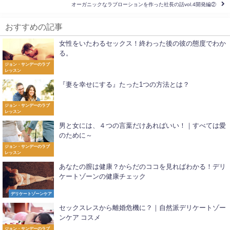
オーガニックなラブローションを作った社長の話vol.4開発編②
おすすめの記事
女性をいたわるセックス！終わった後の彼の態度でわか
る。
ジョン・サンデーのラブ
レッスン
『妻を幸せにする』たった1つの方法とは？
ジョン・サンデーのラブ
レッスン
男と女には、４つの言葉だけあればいい！｜すべては愛
のために～
ジョン・サンデーのラブ
レッスン
あなたの膣は健康？からだのココを見ればわかる！デリ
ケートゾーンの健康チェック
デリケートゾーンケア
セックスレスから離婚危機に？｜自然派デリケートゾー
ンケア コスメ
ジョン・サンデーのラブ