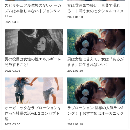
スピリチュアル体験のないオーガ
女は雰囲気で酔い、言葉で濡れ
ズムは本物じゃない｜ジョン&マ
る！｜潤う女のセクシャルコスメ
リー
2021.01.20
2023.03.08
男の役目は女性の性エネルギーを
男は女性に甘えて、女は『あるが
開放すること!
まま』に生きればいい！
2021.03.05
2021.03.26
オーガニックなラブローションを
ラブローション 世界の人気ランキ
作った社長の話vol.２コンセプト
ング！｜おすすめはオーガニック
編
～
2023.03.06
2021.01.18